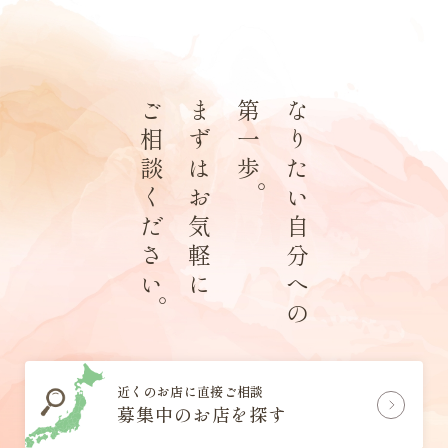
ご
ま
第
な
相
ず
一
り
談
は
歩
た
。
く
お
い
だ
気
自
さ
軽
分
い
に
へ
。
の
近くのお店に直接ご相談
募集中のお店を探す