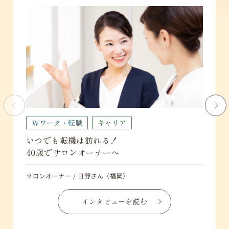
Wワーク・転職
キャリア
W
いつでも転機は訪れる！
平凡
40歳でサロンオーナーへ
夢の
サロンオーナー / 日野さん（福岡）
サロン
インタビューを読む