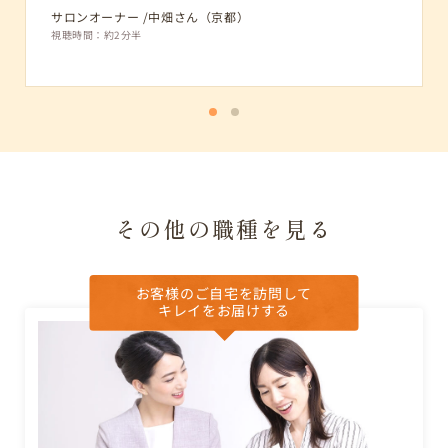
視聴時
サロンオーナー /中畑さん（京都）
視聴時間：約2分半
その他の職種を見る
お客様のご自宅を訪問して
キレイをお届けする